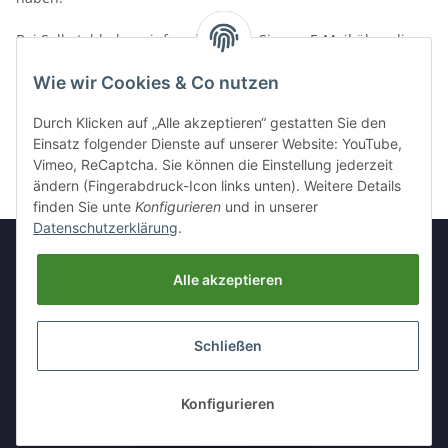
Bei Selbstabholung informieren wir Sie per E-Mail über die
Bereitstellung der Ware und die Abholmöglichkeiten. In
diesem Fall werden keine Versandkosten berechnet.
Wie wir Cookies & Co nutzen
Durch Klicken auf „Alle akzeptieren“ gestatten Sie den
Die Versandkosten können erst ermittelt werden, wenn sich
Einsatz folgender Dienste auf unserer Website: YouTube,
Artikel im Warenkorb befinden.
Vimeo, ReCaptcha. Sie können die Einstellung jederzeit
ändern (Fingerabdruck-Icon links unten). Weitere Details
finden Sie unte
Konfigurieren
und in unserer
Datenschutzerklärung
.
Alle akzeptieren
Informationen
Schließen
Gesetzliche Informationen
* Alle Preise inkl. gesetzlicher USt., zzgl.
Versand
Konfigurieren