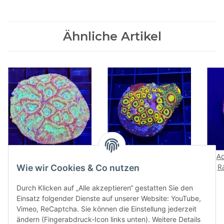
Ähnliche Artikel
Platygyra Rainbow
Fruit Loops + Rainbow
Ac
WYSIWYG
Incenerator Mix
R
Wie wir Cookies & Co nutzen
WYSIWYG
49,00 €
*
49,00 €
*
Durch Klicken auf „Alle akzeptieren“ gestatten Sie den
Einsatz folgender Dienste auf unserer Website: YouTube,
Vimeo, ReCaptcha. Sie können die Einstellung jederzeit
ändern (Fingerabdruck-Icon links unten). Weitere Details