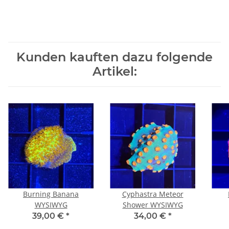
Kunden kauften dazu folgende
Artikel:
Burning Banana
Cyphastra Meteor
WYSIWYG
Shower WYSIWYG
39,00 €
*
34,00 €
*